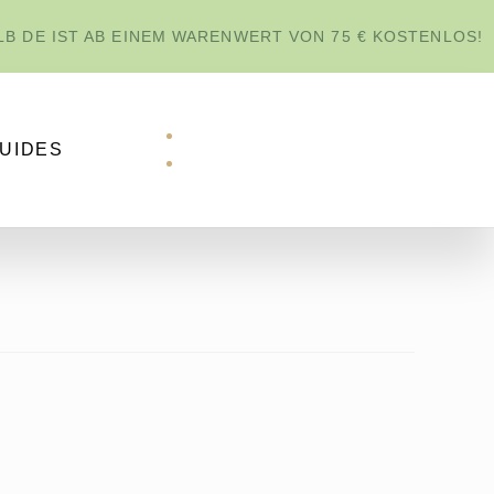
B DE IST AB EINEM WARENWERT VON 75 € KOSTENLOS!
GUIDES