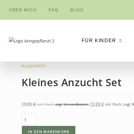
Inhalt
springen
ÜBER MICH
FAQ
BLOG
FÜR KINDER
Ausgewählt:
Kleines Anzucht Set
19,99
€
15,99
€
inkl. MwSt.
zzgl. Versandkosten
inkl. MwSt.
zzgl.
IN DEN WARENKORB