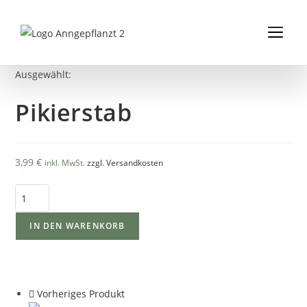
Inhalt
springen
FÜR K
FÜR 
PDFS & 
Ausgewählt:
Pikierstab
3,99
€
inkl. MwSt.
zzgl. Versandkosten
IN DEN WARENKORB
Vorheriges Produkt