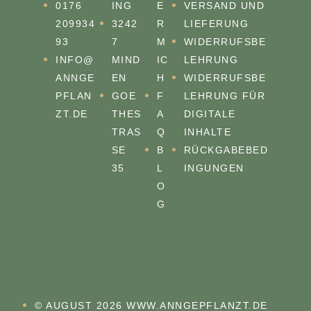
0176
ING
E
VERSAND UND
209934
3242
R
LIEFERUNG
93
7
M
WIDERRUFSBE
INFO@
MIND
IC
LEHRUNG
ANNGE
EN
H
WIDERRUFSBE
PFLAN
GOE
F
LEHRUNG FÜR
ZT.DE
THES
A
DIGITALE
TRASS
Q
INHALTE
E 3
B
RÜCKGABEBED
5
L
INGUNGEN
O
G
© AUGUST 2026 WWW.ANNGEPFLANZT.DE