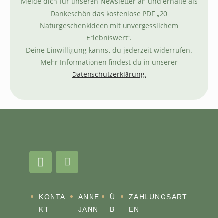
Melde dich für unseren Newsletter an und erhalte als
Dankeschön das kostenlose PDF „20
Naturgeschenkideen mit unvergesslichem
Erlebniswert“.
Deine Einwilligung kannst du jederzeit widerrufen.
Mehr Informationen findest du in unserer
Datenschutzerklärung.
KONTA
ANNE
Ü
ZAHLUNGSART
KT
JANN
B
EN