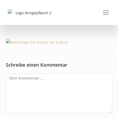
Inhalt
springen
FÜR K
FÜR 
PDFS & 
Schreibe einen Kommentar