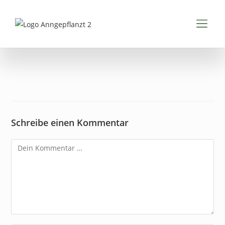
Inhalt
springen
FÜR K
FÜR 
PDFS & 
Schreibe einen Kommentar