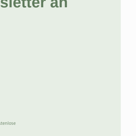
letter an
stenlose