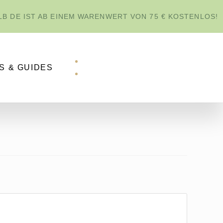
B DE IST AB EINEM WARENWERT VON 75 € KOSTENLOS!
S & GUIDES