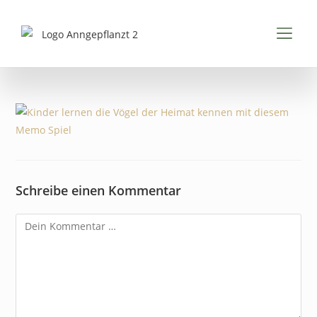
Inhalt
springen
FÜR K
FÜR 
PDFS & 
Schreibe einen Kommentar