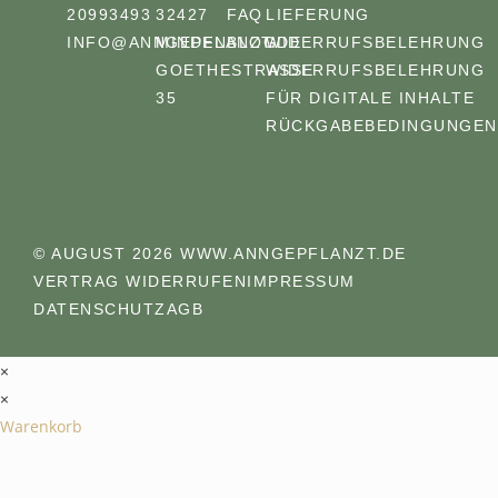
20993493
32427
FAQ
LIEFERUNG
INFO@ANNGEPFLANZT.DE
MINDEN
BLOG
WIDERRUFSBELEHRUNG
GOETHESTRASSE 3
WIDERRUFSBELEHRUNG
5
FÜR DIGITALE INHALTE
RÜCKGABEBEDINGUNGEN
© AUGUST 2026 WWW.ANNGEPFLANZT.DE
VERTRAG WIDERRUFEN
IMPRESSUM
DATENSCHUTZ
AGB
×
×
Warenkorb