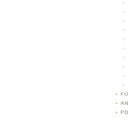
F
A
PD