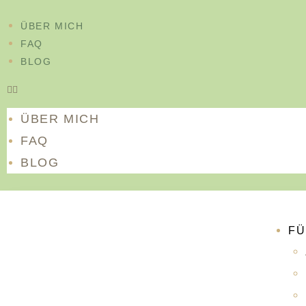
Inhalt
springen
ÜBER MICH
FAQ
BLOG
ÜBER MICH
FAQ
BLOG
FÜ