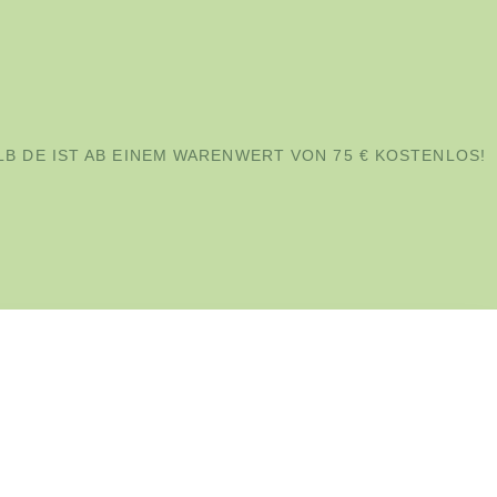
B DE IST AB EINEM WARENWERT VON 75 € KOSTENLOS!