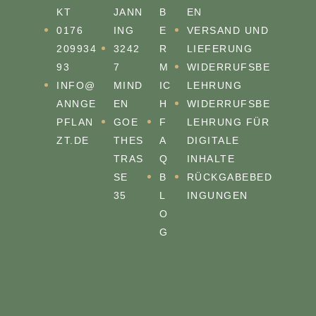
KT
JANN
B
EN
0176
ING
E
VERSAND UND
209934
3242
R
LIEFERUNG
93
7
M
WIDERRUFSBE
INFO@
MIND
IC
LEHRUNG
ANNGE
EN
H
WIDERRUFSBE
PFLAN
GOE
F
LEHRUNG FÜR
ZT.DE
THES
A
DIGITALE
TRASS
Q
INHALTE
E 3
B
RÜCKGABEBED
5
L
INGUNGEN
O
G