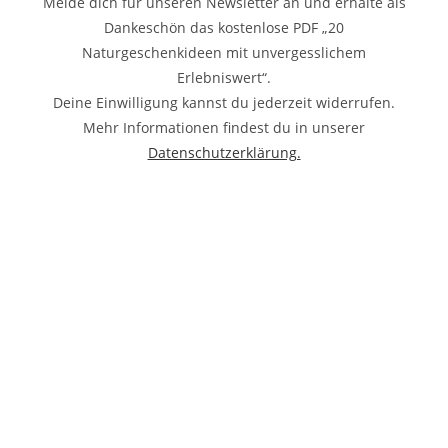
Melde dich für unseren Newsletter an und erhalte als
Dankeschön das kostenlose PDF „20
Naturgeschenkideen mit unvergesslichem
Erlebniswert“.
Deine Einwilligung kannst du jederzeit widerrufen.
Mehr Informationen findest du in unserer
Datenschutzerklärung.
KONTAKT
ANNE
ÜBER
ZAHLUNGSARTEN
0176
JANNING
MICH
VERSAND UND
20993493
32427
FAQ
LIEFERUNG