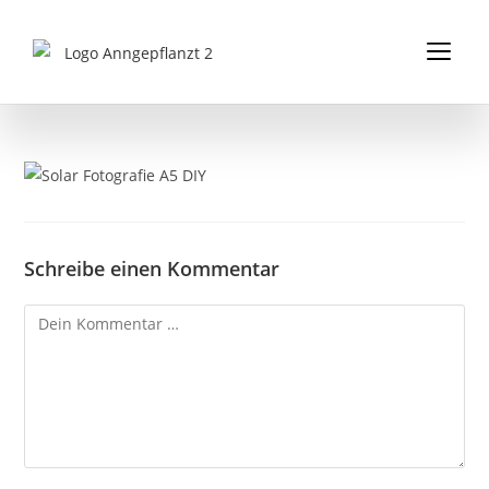
Inhalt
springen
FÜR K
FÜR 
PDFS & 
Schreibe einen Kommentar