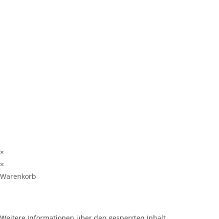
INFO@ANNGEPFLANZT.DE
MINDEN
BLOG
WIDERRUFSBELEHRUNG
GOETHESTRASSE 3
WIDERRUFSBELEHRUNG
5
FÜR DIGITALE INHALTE
RÜCKGABEBEDINGUNGEN
© AUGUST 2026 WWW.ANNGEPFLANZT.DE
VERTRAG WIDERRUFEN
IMPRESSUM
DATENSCHUTZ
AGB
×
×
Warenkorb
Weitere Informationen über den gesperrten Inhalt.