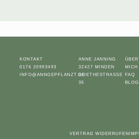
KONTAKT
ANNE JANNING
ÜBER
0176 20993493
32427 MINDEN
MICH
INFO@ANNGEPFLANZT.DE
GOETHESTRASSE 3
FAQ
5
BLOG
VERTRAG WIDERRUFEN
IM