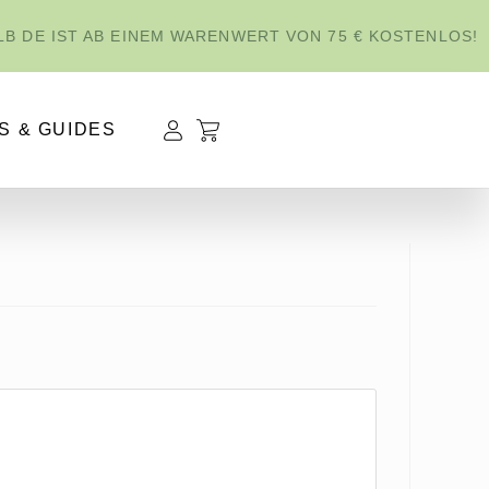
B DE IST AB EINEM WARENWERT VON 75 € KOSTENLOS!
S & GUIDES