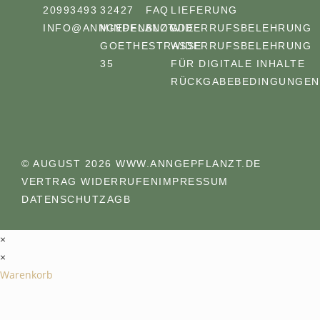
20993493
32427
FAQ
LIEFERUNG
INFO@ANNGEPFLANZT.DE
MINDEN
BLOG
WIDERRUFSBELEHRUNG
GOETHESTRASSE 3
WIDERRUFSBELEHRUNG
5
FÜR DIGITALE INHALTE
RÜCKGABEBEDINGUNGEN
© AUGUST 2026 WWW.ANNGEPFLANZT.DE
VERTRAG WIDERRUFEN
IMPRESSUM
DATENSCHUTZ
AGB
×
×
Warenkorb