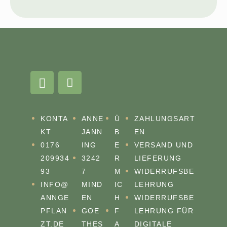
KONTA
ANNE
Ü
ZAHLUNGSART
KT
JANN
B
EN
0176
ING
E
VERSAND UND
209934
3242
R
LIEFERUNG
93
7
M
WIDERRUFSBE
INFO@
MIND
IC
LEHRUNG
ANNGE
EN
H
WIDERRUFSBE
PFLAN
GOE
F
LEHRUNG FÜR
ZT.DE
THES
A
DIGITALE