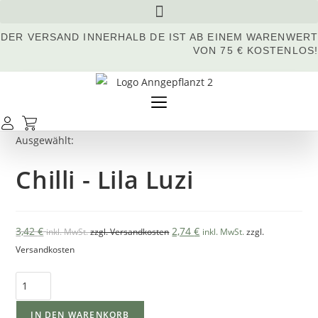
Inhalt
Zum
springen
Inhalt
DER VERSAND INNERHALB DE IST AB EINEM WARENWERT
springen
VON 75 € KOSTENLOS!
Ausgewählt:
Chilli - Lila Luzi
Ursprünglicher
Aktueller
3,42
€
2,74
€
inkl. MwSt.
zzgl. Versandkosten
inkl. MwSt.
zzgl.
Preis
Preis
Versandkosten
war:
ist:
Chilli
3,42 €
3,42 €.
-
Lila
IN DEN WARENKORB