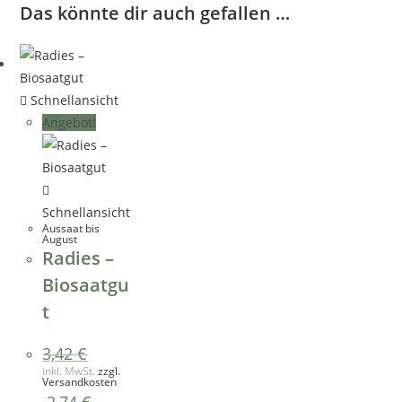
Das könnte dir auch gefallen …
Schnellansicht
Angebot!
Schnellansicht
Aussaat bis
August
Radies –
Biosaatgu
t
Ursprünglicher
Aktueller
3,42
€
Preis
Preis
inkl. MwSt.
zzgl.
war:
ist:
Versandkosten
3,42 €
3,42 €.
2,74
€