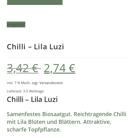
Luzi
Menge
Angebot!
Chilli – Lila Luzi
3,42
€
2,74
€
Ursprünglicher
Aktueller
Preis
Preis
war:
ist:
3,42 €
3,42 €.
inkl. 7 % MwSt.
zzgl. Versandkosten
Lieferzeit:
3-5 Werktage
Chilli – Lila Luzi
Samenfestes Biosaatgut. Reichtragende Chilli
mit Lila Blüten und Blättern. Attraktive,
scharfe Topfpflanze.