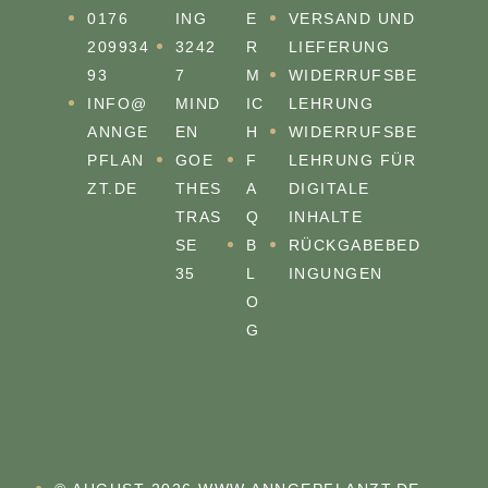
0176
ING
E
VERSAND UND
209934
3242
R
LIEFERUNG
93
7
M
WIDERRUFSBE
INFO@
MIND
IC
LEHRUNG
ANNGE
EN
H
WIDERRUFSBE
PFLAN
GOE
F
LEHRUNG FÜR
ZT.DE
THES
A
DIGITALE
TRASS
Q
INHALTE
E 3
B
RÜCKGABEBED
5
L
INGUNGEN
O
G