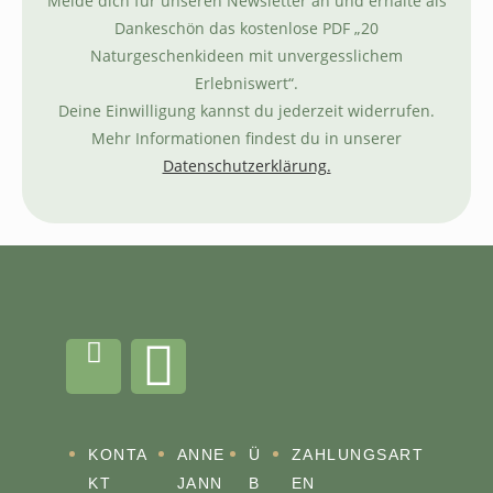
Melde dich für unseren Newsletter an und erhalte als
Dankeschön das kostenlose PDF „20
Naturgeschenkideen mit unvergesslichem
Erlebniswert“.
Deine Einwilligung kannst du jederzeit widerrufen.
Mehr Informationen findest du in unserer
Datenschutzerklärung.
KONTA
ANNE
Ü
ZAHLUNGSART
KT
JANN
B
EN