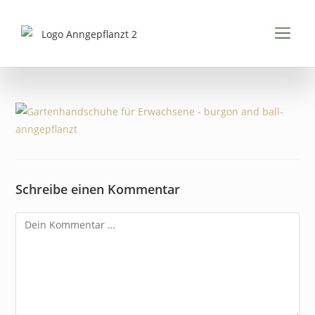
Inhalt
springen
FÜR K
FÜR 
PDFS & 
Schreibe einen Kommentar